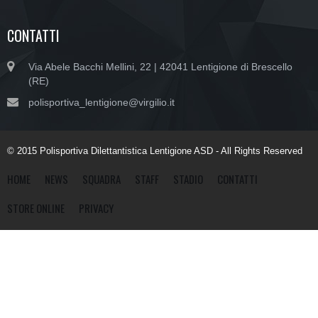
CONTATTI
Via Abele Bacchi Mellini, 22 | 42041 Lentigione di Brescello
(RE)
polisportiva_lentigione@virgilio.it
© 2015 Polisportiva Dilettantistica Lentigione ASD - All Rights Reserved
HOME
NEWS
SQUADRA
STAFF
STADIO
CONTATTI
STORE ONLINE
PRIVACY