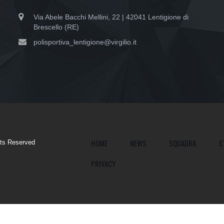
Via Abele Bacchi Mellini, 22 | 42041 Lentigione di
Brescello (RE)
polisportiva_lentigione@virgilio.it
HOME
NEWS
SQUADRA
S
ghts Reserved
PRIVACY