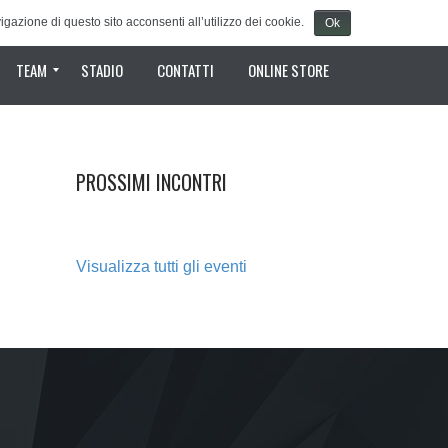
gazione di questo sito acconsenti all’utilizzo dei cookie.
Ok
TEAM
STADIO
CONTATTI
ONLINE STORE
Staff Tecnico
Rosa
PROSSIMI INCONTRI
Visualizza tutti gli eventi