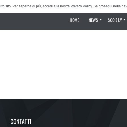
tro sito. Per saperne di più, accedi alla nostra
Privacy Policy.
Se prosegui nella navi
HOME
NEWS
SOCIETA’
Magazine
Photogalleries
News e comunicati
Classifica Campionato
Calendario 2024-2025
Safeguarding
Organigramma
Partner
Storia
CONTATTI