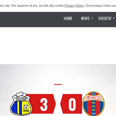
tro sito. Per saperne di più, accedi alla nostra
Privacy Policy.
Se prosegui nella navi
HOME
NEWS
SOCIETA’
Magazine
Photogalleries
News e comunicati
Classifica Campionato
Calendario 2024-2025
Safeguarding
Organigramma
Partner
Storia
3
0