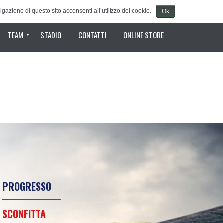
gazione di questo sito acconsenti all’utilizzo dei cookie.
Ok
TEAM
STADIO
CONTATTI
ONLINE STORE
Staff Tecnico
Rosa
PROGRESSO
SCONFITTA