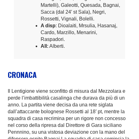
Martelli), Galeotti, Quesada, Bagnai,
Sacca (dal 24′ st Sala), Negri,
Rossetti, Vignali, Bolelli.
A disp
: Dioalaiti, Mrsulia, Hasanaj,
Cardo, Marzillo, Menarini,
Raspadori.
All:
Alberti.
CRONACA
Il Lentigione viene sconfitto di misura dal Mezzolara e
perde l’imbattibilità casalinga che durava da più di un
anno. La partita viene decisa da una rete siglata
dall’attaccante bolognese Rossetti al 18’ pt, mentre la
squadra di casa recrimina per un rigore non concesso
nel corso della ripresa dal Direttore di Gara siciliano
Pennnino, su una vistosa deviazione con la mano del
difensore ospite Bagnai.La squadra di casa comincia la