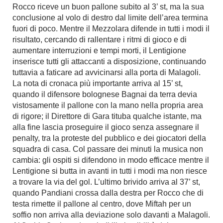
Rocco riceve un buon pallone subito al 3’ st, ma la sua
conclusione al volo di destro dal limite dell’area termina
fuori di poco. Mentre il Mezzolara difende in tutti i modi il
risultato, cercando di rallentare i ritmi di gioco e di
aumentare interruzioni e tempi morti, il Lentigione
inserisce tutti gli attaccanti a disposizione, continuando
tuttavia a faticare ad avvicinarsi alla porta di Malagoli.
La nota di cronaca più importante arriva al 15’ st,
quando il difensore bolognese Bagnai da terra devia
vistosamente il pallone con la mano nella propria area
di rigore; il Direttore di Gara tituba qualche istante, ma
alla fine lascia proseguire il gioco senza assegnare il
penalty, tra la proteste del pubblico e dei giocatori della
squadra di casa. Col passare dei minuti la musica non
cambia: gli ospiti si difendono in modo efficace mentre il
Lentigione si butta in avanti in tutti i modi ma non riesce
a trovare la via del gol. L’ultimo brivido arriva al 37’ st,
quando Pandiani crossa dalla destra per Rocco che di
testa rimette il pallone al centro, dove Miftah per un
soffio non arriva alla deviazione solo davanti a Malagoli.