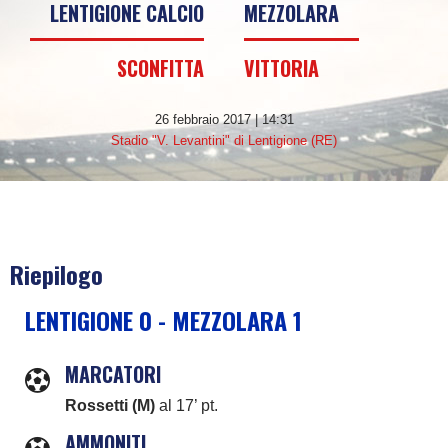
LENTIGIONE CALCIO
MEZZOLARA
SCONFITTA
VITTORIA
26 febbraio 2017 | 14:31
Stadio "V. Levantini" di Lentigione (RE)
Riepilogo
LENTIGIONE 0 - MEZZOLARA 1
MARCATORI
Rossetti (M)
al 17’ pt.
AMMONITI