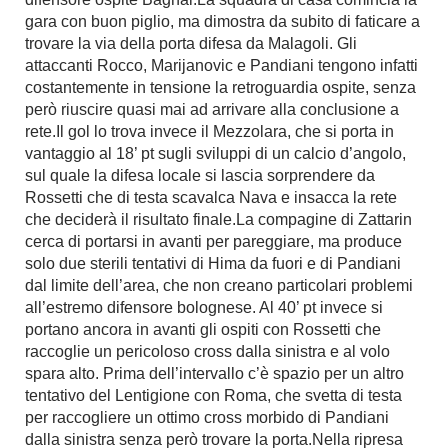
gara con buon piglio, ma dimostra da subito di faticare a
trovare la via della porta difesa da Malagoli. Gli
attaccanti Rocco, Marijanovic e Pandiani tengono infatti
costantemente in tensione la retroguardia ospite, senza
però riuscire quasi mai ad arrivare alla conclusione a
rete.Il gol lo trova invece il Mezzolara, che si porta in
vantaggio al 18’ pt sugli sviluppi di un calcio d’angolo,
sul quale la difesa locale si lascia sorprendere da
Rossetti che di testa scavalca Nava e insacca la rete
che deciderà il risultato finale.La compagine di Zattarin
cerca di portarsi in avanti per pareggiare, ma produce
solo due sterili tentativi di Hima da fuori e di Pandiani
dal limite dell’area, che non creano particolari problemi
all’estremo difensore bolognese. Al 40’ pt invece si
portano ancora in avanti gli ospiti con Rossetti che
raccoglie un pericoloso cross dalla sinistra e al volo
spara alto. Prima dell’intervallo c’è spazio per un altro
tentativo del Lentigione con Roma, che svetta di testa
per raccogliere un ottimo cross morbido di Pandiani
dalla sinistra senza però trovare la porta.Nella ripresa