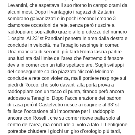
Levantini, che aspettava il suo ritorno in campo orami da
alcuni mesi. Dopo il vantaggio i ragazzi di Zattarin
sembrano galvanizzati e in pochi secondi creano 3
clamorose occasioni da rete, senza però riuscire a
raddoppiare soprattutto grazie alle prodezze del numero
1 ospite. Al 23’ st Pandiani penetra in area dalla destra e
conclude in velocità, ma Tabaglio respinge in corner.
Una manciata di secondi più tardi Roma lascia partire
una fucilata dal limite dell’area che l’estremo difensore
devia in corner con un tuffo spettacolare. Sugli sviluppi
del conseguente calcio piazzato Niccolò Molinaro
conclude a rete con violenza, ma il portiere respinge sui
piedi di Rocco, che solo davanti alla porta prova a
raddoppiare con un tocco di punta, tirando però ancora
addosso a Tanaglio. Dopo l’accelerazione dei padroni
di casa però il Castelvetro riesce a reagire e al 33’ st
fallisce l’occasione più importante per il raddoppio
ancora con Roselli, che su corner riceve palla solo al
centro dell’area, ma conclude al volo a lato. Il Lentigione
potrebbe chiudere i giochi un giro d’orologio più tardi,