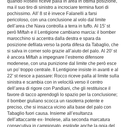
quando Roselli riceve palla in area in ottima posizione,
ma il suo tiro di sinistro a incrociare termina fuori di
pochissimo. All’ 8 st è invece Falanelli a farsi
pericoloso, con una conclusione al volo dal limite
dell’area che Nava controlla a terra in tuffo. Al 15’ st
però Miftah e il Lentigione cambiano marcia: il bomber
marocchino si accentra dalla destra e spara da
posizione defilata verso la porta difesa da Tabaglio, che
si salva in corner solo grazie all’aiuto del palo. Al 20’ st
è ancora Miftah a impegnare l’estremo difensore
modenese, con una punizione dal limite che però esce
un po’ troppo centrale. Il Lentigione insiste in avanti e al
22’ st riesce a passare: Rocco riceve palla al limite sulla
sinistra e scambia con in velocità verso il centro
dell’area di rigore con Pandiani, che gli restituisce il
favore di tacco aprendogli lo spazio per la conclusione;
il bomber giuliano scocca un rasoterra potente e
preciso, che si insacca vicino alla base del palo con
Tabaglio fuori causa. Insieme all’esultanza
dell’attaccante ex- Imolese, alla seconda marcatura
consecutiva in campionato, esplode anche la goia del