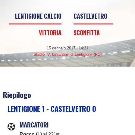
LENTIGIONE CALCIO
CASTELVETRO
VITTORIA
SCONFITTA
15 gennaio 2017 | 14:31
Stadio "V. Levantini" di Lentigione (RE)
Riepilogo
LENTIGIONE 1 - CASTELVETRO 0
MARCATORI
Rocco (L)
al 22’ st