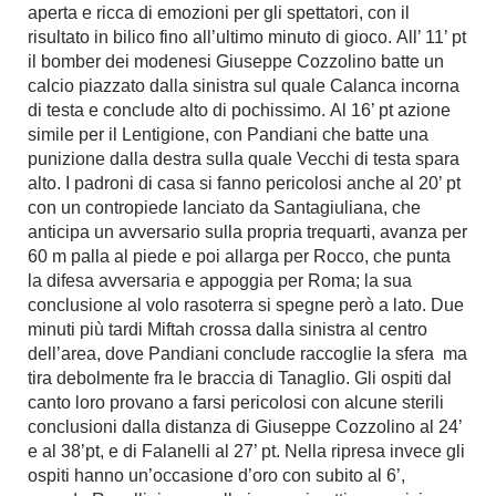
aperta e ricca di emozioni per gli spettatori, con il
risultato in bilico fino all’ultimo minuto di gioco. All’ 11’ pt
il bomber dei modenesi Giuseppe Cozzolino batte un
calcio piazzato dalla sinistra sul quale Calanca incorna
di testa e conclude alto di pochissimo. Al 16’ pt azione
simile per il Lentigione, con Pandiani che batte una
punizione dalla destra sulla quale Vecchi di testa spara
alto. I padroni di casa si fanno pericolosi anche al 20’ pt
con un contropiede lanciato da Santagiuliana, che
anticipa un avversario sulla propria trequarti, avanza per
60 m palla al piede e poi allarga per Rocco, che punta
la difesa avversaria e appoggia per Roma; la sua
conclusione al volo rasoterra si spegne però a lato. Due
minuti più tardi Miftah crossa dalla sinistra al centro
dell’area, dove Pandiani conclude raccoglie la sfera ma
tira debolmente fra le braccia di Tanaglio. Gli ospiti dal
canto loro provano a farsi pericolosi con alcune sterili
conclusioni dalla distanza di Giuseppe Cozzolino al 24’
e al 38’pt, e di Falanelli al 27’ pt. Nella ripresa invece gli
ospiti hanno un’occasione d’oro con subito al 6’,